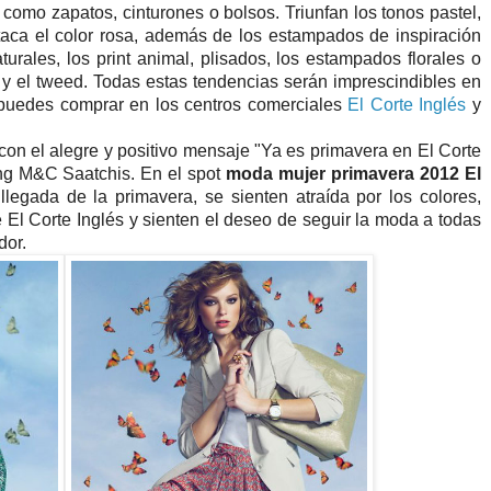
 como zapatos, cinturones o bolsos. Triunfan los tonos pastel,
taca el color rosa, además de los estampados de inspiración
turales, los print animal, plisados, los estampados florales o
t y el tweed. Todas estas tendencias serán imprescindibles en
 puedes comprar en los centros comerciales
El Corte Inglés
y
on el alegre y positivo mensaje "Ya es primavera en El Corte
ing M&C Saatchis. En el spot
moda mujer primavera 2012 El
legada de la primavera, se sienten atraída por los colores,
 El Corte Inglés y sienten el deseo de seguir la moda a todas
dor.