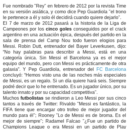
Fue nombrado "Rey" en febrero de 2012 por la revista Time
en su versión asiática, y como dice Pep Guardiola "el trono
le pertenece a él y solo él decidirá cuando quiere dejarlo".
El 7 de marzo de 2012 pasará a la historia de la Liga de
Campeones por los
cinco goles
conseguidos por el crack
argentino en una actuación épica, después del partido en la
sala de prensa del Camp Nou todo fueron elogios para
Messi. Robin Dutt, entrenador del Bayer Leverkusen, dijo:
“No hay palabras para describir a Messi, está en una
categoría única. Sin Messi el Barcelona ya es el mejor
equipo del mundo, pero con Messi es prácticamente de otra
galaxia”. Y Pep Guardiola, entrenador del
FC Barcelona
concluyó: “Hemos visto una de las noches más especiales
de Messi, es un regalo. Si un día quiere hará seis. Siempre
podré decir que lo he entrenado. Es un jugador único, por su
talento innato y por su capacidad competitiva".
Muchos
futbolistas
se rindieron a Leo Messi por sus cinco
tantos a través de Twitter: Rivaldo "Messi es fantástico, la
FIFA tiene que encargar otro trofeo de mejor jugador del
mundo para él"; Rooney "Lo de Messi es de broma. Es el
mejor de siempre"; Radamel Falcao "¿Fue un partido de
Champions League o era Messi en un partido de Play