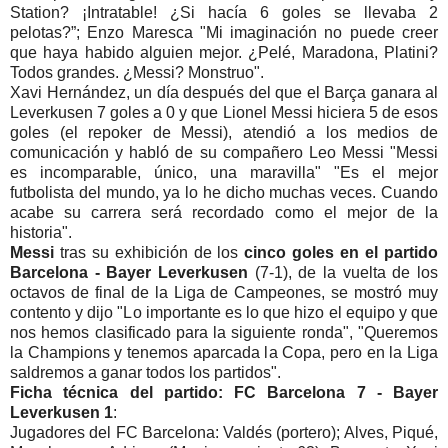
Station? ¡Intratable! ¿Si hacía 6 goles se llevaba 2
pelotas?”; Enzo Maresca "Mi imaginación no puede creer
que haya habido alguien mejor. ¿Pelé, Maradona, Platini?
Todos grandes. ¿Messi? Monstruo".
Xavi Hernández, un día después del que el Barça ganara al
Leverkusen 7 goles a 0 y que Lionel Messi hiciera 5 de esos
goles (el repoker de Messi), atendió a los medios de
comunicación y habló de su compañero Leo Messi "Messi
es incomparable, único, una maravilla" "Es el mejor
futbolista del mundo, ya lo he dicho muchas veces. Cuando
acabe su carrera será recordado como el mejor de la
historia".
Messi
tras su exhibición de los
cinco goles en el partido
Barcelona - Bayer Leverkusen
(7-1), de la vuelta de los
octavos de final de la Liga de Campeones, se mostró muy
contento y dijo "Lo importante es lo que hizo el equipo y que
nos hemos clasificado para la siguiente ronda", "Queremos
la Champions y tenemos aparcada la Copa, pero en la Liga
saldremos a ganar todos los partidos".
Ficha técnica del partido: FC Barcelona 7 - Bayer
Leverkusen 1
:
Jugadores del FC Barcelona: Valdés (portero); Alves, Piqué,