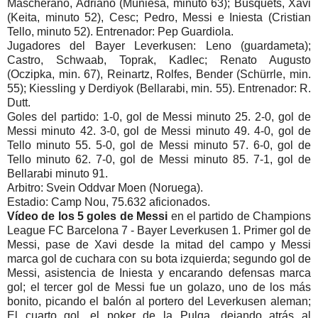
Mascherano, Adriano (Muniesa, minuto 63); Busquets, Xavi
(Keita, minuto 52), Cesc; Pedro, Messi e Iniesta (Cristian
Tello, minuto 52). Entrenador: Pep Guardiola.
Jugadores del Bayer Leverkusen: Leno (guardameta);
Castro, Schwaab, Toprak, Kadlec; Renato Augusto
(Oczipka, min. 67), Reinartz, Rolfes, Bender (Schürrle, min.
55); Kiessling y Derdiyok (Bellarabi, min. 55). Entrenador: R.
Dutt.
Goles del partido: 1-0, gol de Messi minuto 25. 2-0, gol de
Messi minuto 42. 3-0, gol de Messi minuto 49. 4-0, gol de
Tello minuto 55. 5-0, gol de Messi minuto 57. 6-0, gol de
Tello minuto 62. 7-0, gol de Messi minuto 85. 7-1, gol de
Bellarabi minuto 91.
Arbitro: Svein Oddvar Moen (Noruega).
Estadio: Camp Nou, 75.632 aficionados.
Vídeo de los 5 goles de Messi
en el partido de Champions
League FC Barcelona 7 - Bayer Leverkusen 1. Primer gol de
Messi, pase de Xavi desde la mitad del campo y Messi
marca gol de cuchara con su bota izquierda; segundo gol de
Messi, asistencia de Iniesta y encarando defensas marca
gol; el tercer gol de Messi fue un golazo, uno de los más
bonito, picando el balón al portero del Leverkusen aleman;
El cuarto gol, el poker de la Pulga, dejando atrás al