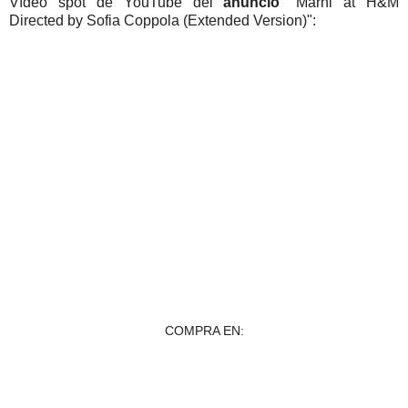
Vídeo spot de YouTube del
anuncio
"Marni at H&M
Directed by Sofia Coppola (Extended Version)":
COMPRA EN: