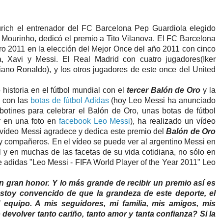
ich el entrenador del FC Barcelona Pep Guardiola elegido
Mourinho, dedicó el premio a Tito Vilanova. El FC Barcelona
o 2011 en la elección del Mejor Once del año 2011 con cinco
ta, Xavi y Messi. El Real Madrid con cuatro jugadores(Iker
iano Ronaldo), y los otros jugadores de este once del United
historia en el fútbol mundial con el
tercer Balón de Oro
y la
za con las
botas de fútbol Adidas
(hoy Leo Messi ha anunciado
otines para celebrar el Balón de Oro, unas botas de fútbol
r en una foto en
facebook Leo Messi
), ha realizado un vídeo
l vídeo Messi agradece y dedica este premio del
Balón de Oro
 y compañeros. En el vídeo se puede ver al argentino Messi en
y en muchas de las facetas de su vida cotidiana, no sólo en
e adidas "Leo Messi - FIFA World Player of the Year 2011" Leo
n gran honor. Y lo más grande de recibir un premio así es
stoy convencido de que la grandeza de este deporte, el
 equipo. A mis seguidores, mi familia, mis amigos, mis
evolver tanto cariño, tanto amor y tanta confianza? Si la