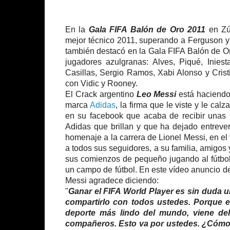
En la
Gala FIFA Balón de Oro 2011
en Zúr
mejor técnico 2011, superando a Ferguson y 
también destacó en la Gala FIFA Balón de Or
jugadores azulgranas: Alves, Piqué, Inies
Casillas, Sergio Ramos, Xabi Alonso y Crist
con Vidic y Rooney.
El Crack argentino
Leo Messi
está haciendo 
marca
Adidas
, la firma que le viste y le cal
en su facebook que acaba de recibir unas b
Adidas que brillan y que ha dejado entreve
homenaje a la carrera de Lionel Messi, en e
a todos sus seguidores, a su familia, amigos
sus comienzos de pequeño jugando al fútbol 
un campo de fútbol. En este vídeo anuncio d
Messi agradece diciendo:
"
Ganar el FIFA World Player es sin duda u
compartirlo con todos ustedes. Porque e
deporte más lindo del mundo, viene del
compañeros. Esto va por ustedes. ¿Cómo d