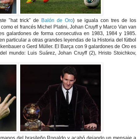
te "hat trick" de
Balón de Oro
) se iguala con tres de los
como el francés Michel Platini, Johan Cruyff y Marco Van van
tres galardones de forma consecutiva en 1983, 1984 y 1985.
n particular a otras grandes leyendas de la Historia del fútbol
kenbauer o Gerd Müller. El Barça con 9 galardones de Oro es
el mundo: Luis Suárez, Johan Cruyff (2), Hristo Stoichkov,
manos del brasileño Ronaldo y acabó dejando un mensaje a