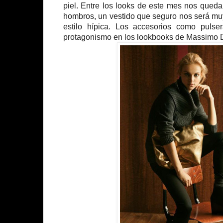
piel. Entre los looks de este mes nos queda
hombros, un vestido que seguro nos será muy
estilo hípica. Los accesorios como pulser
protagonismo en los lookbooks de Massimo D